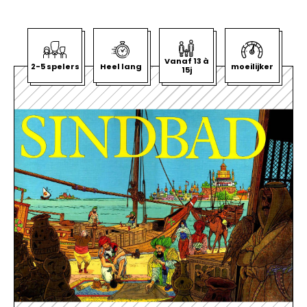
Vanaf 13 à
2-5 spelers
Heel lang
moeilijker
15j