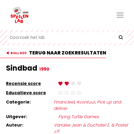
TERUG NAAR ZOEKRESULTATEN
ROLL D20
Sindbad
1990
Recensie score
Educatieve score
Categorie:
Financieel
,
Avontuur
,
Pick up and
deliver
Uitgever:
Flying Turtle Games
Auteur:
Vanaise Jean & Duchatel E. & Postel
J.P.