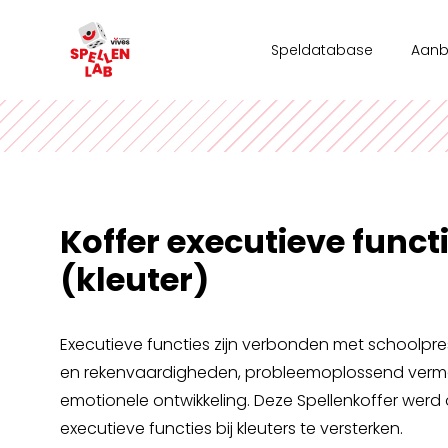
Speldatabase
Aan
Work
Team
Stad
Koffer executieve funct
Vrije
(kleuter)
Executieve functies zijn verbonden met schoolpres
en rekenvaardigheden, probleemoplossend verm
emotionele ontwikkeling. Deze Spellenkoffer werd
executieve functies bij kleuters te versterken.