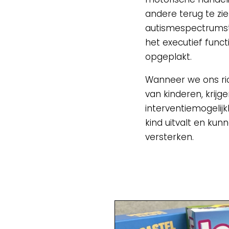
andere terug te zi
autismespectrumst
het executief funct
opgeplakt.
Wanneer we ons ric
van kinderen, krij
interventiemogelij
kind uitvalt en kun
versterken.