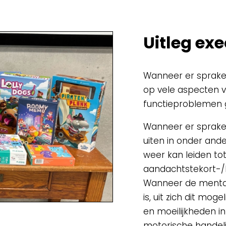
Spellenkoffer Snellerenden kleuter
Spellenkoffer snellerenden lager
Uitleg exe
Buitenspeelkoffer
Wanneer er sprake i
op vele aspecten v
functieproblemen 
Wanneer er sprake i
uiten in onder and
weer kan leiden t
aandachtstekort-/h
Wanneer de mentale
is, uit zich dit mog
en moeilijkheden i
motorische handel