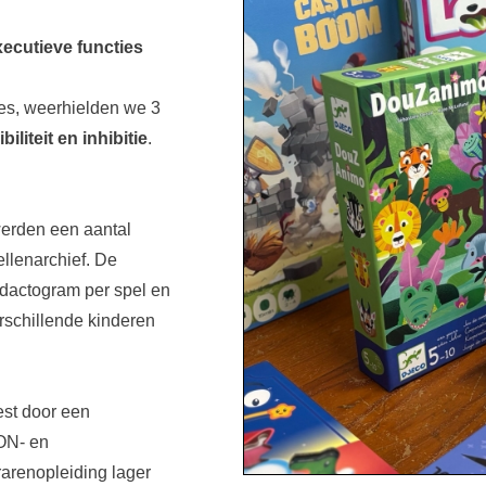
xecutieve functies
ies, weerhielden we 3
iliteit en inhibitie
.
werden een aantal
ellenarchief. De
idactogram per spel en
erschillende kinderen
test door een
GON- en
rarenopleiding lager