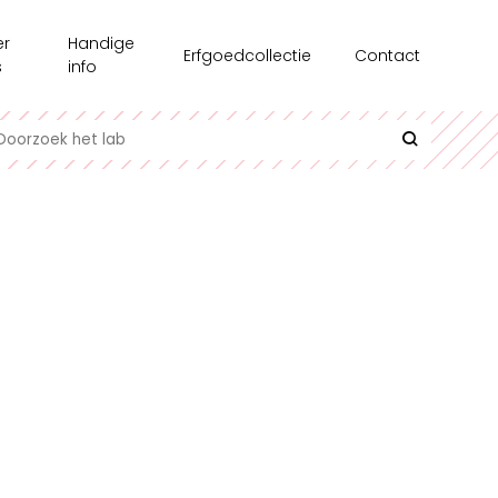
er
Handige
Erfgoedcollectie
Contact
s
info
chiedenis
Recensie-exemplaren
toonstellingen
Testgroepen
e medewerkers
Contact en bereikbaarheid
erzoek
Uitlenen
gazine
Interessante links
l op Maat
Historische informatie over spellen
undair