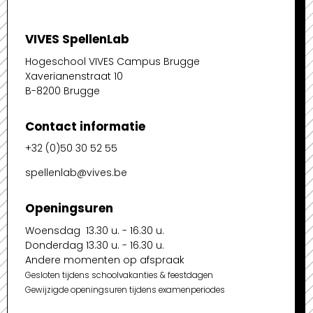
VIVES SpellenLab
Hogeschool VIVES Campus Brugge
Xaverianenstraat 10
B-8200 Brugge
Contact informatie
+32 (0)50 30 52 55
spellenlab@vives.be
Openingsuren
Woensdag 13.30 u. - 16.30 u.
Donderdag 13.30 u. - 16.30 u.
Andere momenten op afspraak
Gesloten tijdens schoolvakanties & feestdagen
Gewijzigde openingsuren tijdens examenperiodes