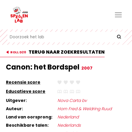
TERUG NAAR ZOEKRESULTATEN
ROLL D20
Canon: het Bordspel
2007
Recensie score
Educatieve score
Uitgever:
Nova Carta bv
Auteur:
Horn Fred & Weldring Ruud
Land van oorsprong:
Nederland
Beschikbare talen:
Nederlands