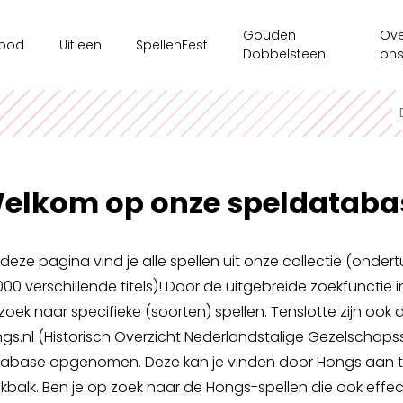
Gouden
Ove
bod
Uitleen
SpellenFest
Dobbelsteen
on
kshops
Ouderenzorg
Ges
ms/bedrijven
Spellenkoffer Executieve functies secundair
Ten
sspel
Spellenkoffer Executieve functies lager
Onz
elkom op onze speldataba
e tijdsaanbod
Spellenkoffer Veerkracht en Welbevinden
Ond
Motoriekkoffer
Mag
deze pagina vind je alle spellen uit onze collectie (onde
Spellenkoffer 'Ridders op Drakentocht'
000 verschillende titels)! Door de uitgebreide zoekfunctie i
Spe
zoek naar specifieke (soorten) spellen. Tenslotte zijn ook 
Spellenkoffer executieve functies kleuter
gs.nl (Historisch Overzicht Nederlandstalige Gezelschapss
Spellenkoffer STEM kleuter + onderbouw lager
abase opgenomen. Deze kan je vinden door Hongs aan te 
kbalk. Ben je op zoek naar de Hongs-spellen die ook effect
Spellenkoffer STEM bovenbouw lager + 1ste graad sec