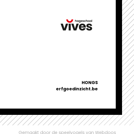
HONGS
erfgoedinzicht.be
Gemaakt door de speelvogels van Webdoos