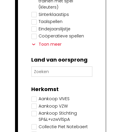
trainen met spel
(kleuters)
Sinterklaastips
Taalspellen
Eindejaarslijstje
Coöperatieve spellen
Toon meer
Land van oorsprong
Herkomst
Aankoop VIVES
Aankoop VZW
Aankoop Stichting
SP&L+vzwVlSpA
Collectie Piet Notebaert