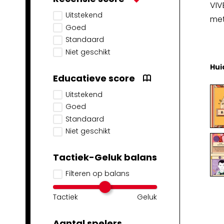
VIV
Uitstekend
met
Goed
Standaard
Niet geschikt
Hui
Educatieve score
Uitstekend
Goed
Standaard
Niet geschikt
Tactiek-Geluk balans
Filteren op balans
Tactiek
Geluk
Aantal spelers