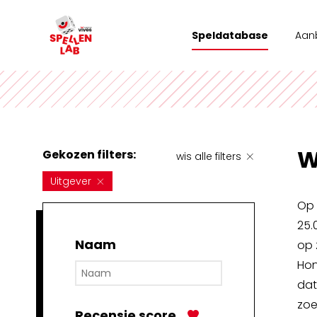
Speldatabase
Aan
Wor
Tea
Stad
W
Gekozen filters:
wis alle filters
Vrij
Uitgever
Op 
25.
Naam
op 
Hon
dat
zoe
Recensie score