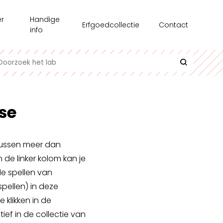
r
Handige
Erfgoedcollectie
Contact
s
info
chiedenis
Recensie-exemplaren
toonstellingen
Testgroepen
e medewerkers
Contact en bereikbaarheid
se
erzoek
Uitlenen
azine
Interessante links
rtussen meer dan
n de linker kolom kan je
l op Maat
Historische informatie over spellen
de spellen van
pellen) in deze
klikken in de
ief in de collectie van
undair