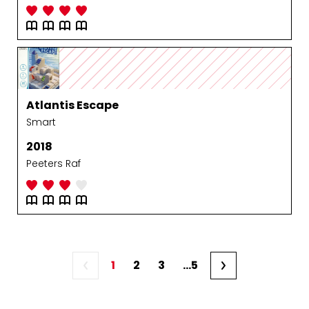
Atlantis Escape
Smart
2018
Peeters Raf
1
2
3
...5