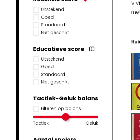
VIV
Uitstekend
met
Goed
Standaard
Niet geschikt
Hui
Educatieve score
Uitstekend
Goed
Standaard
Niet geschikt
Tactiek-Geluk balans
Filteren op balans
Tactiek
Geluk
Aantal spelers