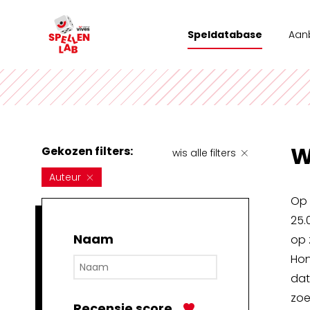
Speldatabase
Aan
Wor
Tea
Stad
W
Gekozen filters:
wis alle filters
Vrij
Auteur
Op 
25.
Naam
op 
Hon
dat
zoe
Recensie score