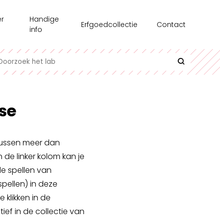
r
Handige
Erfgoedcollectie
Contact
s
info
chiedenis
Recensie-exemplaren
toonstellingen
Testgroepen
e medewerkers
Contact en bereikbaarheid
se
erzoek
Uitlenen
azine
Interessante links
rtussen meer dan
n de linker kolom kan je
l op Maat
Historische informatie over spellen
de spellen van
pellen) in deze
klikken in de
ief in de collectie van
undair