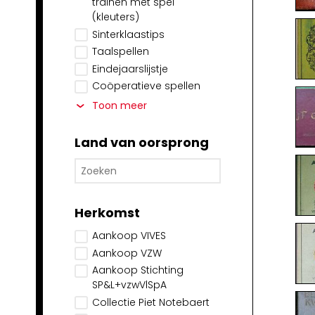
trainen met spel
(kleuters)
Sinterklaastips
Taalspellen
Eindejaarslijstje
Coöperatieve spellen
Toon meer
Land van oorsprong
Herkomst
Aankoop VIVES
Aankoop VZW
Aankoop Stichting
SP&L+vzwVlSpA
Collectie Piet Notebaert