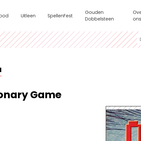
Gouden
Ove
bod
Uitleen
SpellenFest
Dobbelsteen
on
kshops
Ouderenzorg
Ges
ms/bedrijven
Spellenkoffer Executieve functies secundair
Ten
sspel
Spellenkoffer Executieve functies lager
Onz
N
e tijdsaanbod
Spellenkoffer Veerkracht en Welbevinden
Ond
Motoriekkoffer
Mag
ionary Game
Spellenkoffer 'Ridders op Drakentocht'
Spe
Spellenkoffer executieve functies kleuter
Spellenkoffer STEM kleuter + onderbouw lager
Spellenkoffer STEM bovenbouw lager + 1ste graad sec