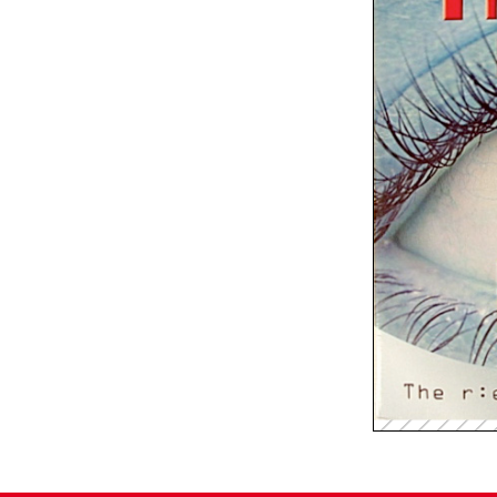
Spellenkoffer Snellerenden kleuter
Spellenkoffer snellerenden lager
Buitenspeelkoffer