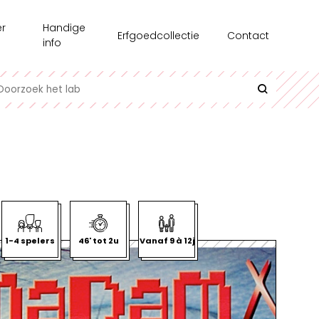
r
Handige
Erfgoedcollectie
Contact
s
info
chiedenis
Recensie-exemplaren
toonstellingen
Testgroepen
e medewerkers
Contact en bereikbaarheid
erzoek
Uitlenen
azine
Interessante links
l op Maat
Historische informatie over spellen
1-4 spelers
46' tot 2u
Vanaf 9 à 12j
undair