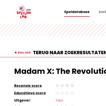
Speldatabase
Aan
Wor
Tea
Stad
TERUG NAAR ZOEKRESULTATE
ROLL D20
Vrij
Madam X: The Revolut
Recensie score
Educatieve score
Uitgever:
Faro