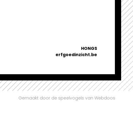
HONGS
erfgoedinzicht.be
Gemaakt door de speelvogels van Webdoos