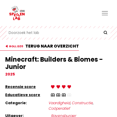
TERUG NAAR OVERZICHT
ROLL D20
Minecraft: Builders & Biomes -
Junior
2025
Recensie score
Educatieve score
Categorie:
Vaardigheid
,
Constructie
,
Coöperatief
Uitgever:
Ravensburger