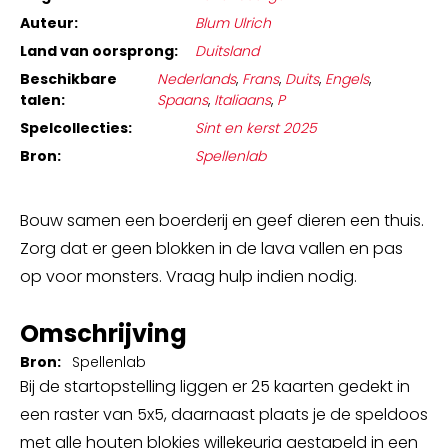
Auteur:
Blum Ulrich
Land van oorsprong:
Duitsland
Beschikbare
Nederlands
,
Frans
,
Duits
,
Engels
,
talen:
Spaans
,
Italiaans
,
P
Spelcollecties:
Sint en kerst 2025
Bron:
Spellenlab
Bouw samen een boerderij en geef dieren een thuis.
Zorg dat er geen blokken in de lava vallen en pas
op voor monsters. Vraag hulp indien nodig.
Omschrijving
Bron:
Spellenlab
Bij de startopstelling liggen er 25 kaarten gedekt in
een raster van 5x5, daarnaast plaats je de speldoos
met alle houten blokjes willekeurig gestapeld in een