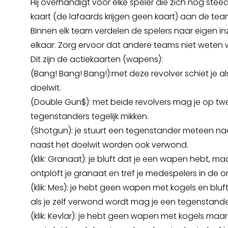
Hij overhandigt voor elke speler die zich nog stee
kaart (de lafaards krijgen geen kaart) aan de tea
Binnen elk team verdelen de spelers naar eigen in
elkaar. Zorg ervoor dat andere teams niet weten wi
Dit zijn de actiekaarten (wapens):
(Bang! Bang! Bang!):met deze revolver schiet je al
doelwit.
(Double Gun$): met beide revolvers mag je op twe
tegenstanders tegelijk mikken.
(Shotgun): je stuurt een tegenstander meteen naa
naast het doelwit worden ook verwond.
(klik: Granaat): je bluft dat je een wapen hebt, ma
ontploft je granaat en tref je medespelers in de 
(klik: Mes): je hebt geen wapen met kogels en bluft
als je zelf verwond wordt mag je een tegenstander
(klik: Kevlar): je hebt geen wapen met kogels maa