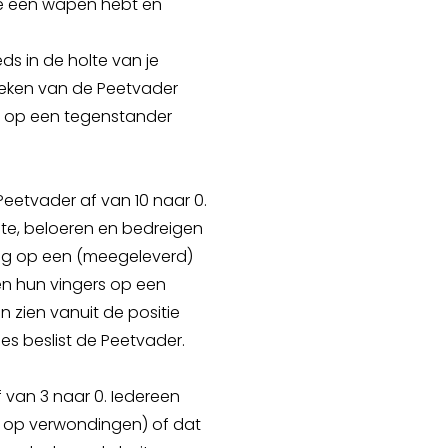
je een wapen hebt en
eds in de holte van je
teken van de Peetvader
n op een tegenstander
 Peetvader af van 10 naar 0.
mte, beloeren en bedreigen
lang op een (meegeleverd)
ten hun vingers op een
n zien vanuit de positie
es beslist de Peetvader.
f van 3 naar 0. Iedereen
ico op verwondingen) of dat