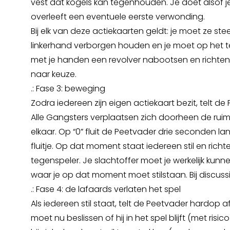
vest dat kogels kan tegenhouden. Je doet alsof 
overleeft een eventuele eerste verwonding.
Bij elk van deze actiekaarten geldt: je moet ze ste
linkerhand verborgen houden en je moet op het 
met je handen een revolver nabootsen en richte
naar keuze.
.: Fase 3: beweging
Zodra iedereen zijn eigen actiekaart bezit, telt de
Alle Gangsters verplaatsen zich doorheen de rui
elkaar. Op “0” fluit de Peetvader drie seconden 
fluitje. Op dat moment staat iedereen stil en rich
tegenspeler. Je slachtoffer moet je werkelijk kunne
waar je op dat moment moet stilstaan. Bij discussi
.: Fase 4: de lafaards verlaten het spel
Als iedereen stil staat, telt de Peetvader hardop a
moet nu beslissen of hij in het spel blijft (met ris