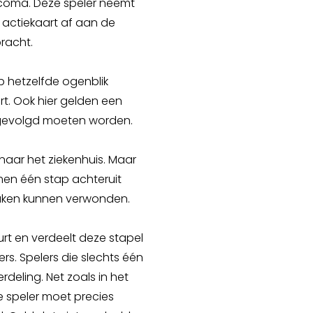
 coma. Deze speler neemt
n actiekaart af aan de
racht.
p hetzelfde ogenblik
t. Ook hier gelden een
pgevolgd moeten worden.
naar het ziekenhuis. Maar
men één stap achteruit
raken kunnen verwonden.
rt en verdeelt deze stapel
rs. Spelers die slechts één
eling. Net zoals in het
ke speler moet precies