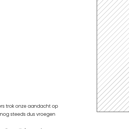
Spellenkoffer Snellerenden kleuter
Spellenkoffer snellerenden lager
Buitenspeelkoffer
lers trok onze aandacht op
s nog steeds dus vroegen