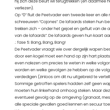
hij zich deze beurt wil terugtrekken (en daarmee 
verliezen).
Op “0” fluit de Peetvader een tweede keer en alle
schreeuwen “Cojones”. De lafaards steken hun be
trekken zich – onder het gejoel en gefluit van de 
van de lafaards”. De lafaards geven hun kaart aa
.: fase 5: Bang, Bang, Bang!
De Peetvader vraagt wie over dergelijk wapen bes
door een kogel moet een hand op zijn hart plaats
even nalezen om precies te weten in welke volgo
worden en welke gevolgen ze hebben op de volg
verdedigen (zinloos om dit nu uitgebreid te vertell
Sommige getroffen spelers hadden zelf geen wape
moeten hun linkerhand omhoog steken. Maar deze
eventueel gevolg op de omgeving (granaat, mes)
alle speciale gevallen goed kennen en secuur to