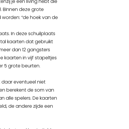
enzij je een living hebt die
). Binnen deze grote
 worden: “de hoek van de
aats. In deze schuilplaats
al kaarten dat gebruikt
t meer dan 12 gangsters
kaarten in vijf stapeltjes
er 5 grote beurten.
 daar eventueel niet
 en berekent de som van
n alle spelers. De kaarten
geld, de andere zijde een