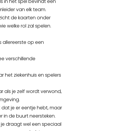
ds in het spel bevindt één
mleider van elk team.
zicht de kaarten onder
e welke rol zal spelen.
s allereerste op een
e verschillende
r het ziekenhuis en spelers
ar als je zelf wordt verwond,
omgeving.
 dat je er eentje hebt, maar
 in de buurt neersteken.
r je draagt wel een speciaal