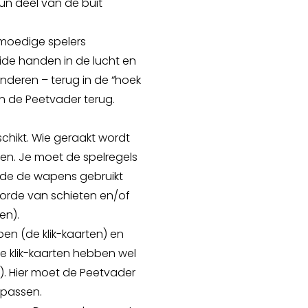
hun deel van de buit
 moedige spelers
ide handen in de lucht en
anderen – terug in de “hoek
n de Peetvader terug.
chikt. Wie geraakt wordt
en. Je moet de spelregels
rde de wapens gebruikt
orde van schieten en/of
en).
n (de klik-kaarten) en
 klik-kaarten hebben wel
. Hier moet de Peetvader
epassen.