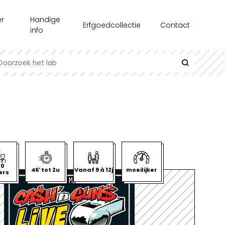
r
Handige
Erfgoedcollectie
Contact
s
info
chiedenis
Recensie-exemplaren
toonstellingen
Testgroepen
e medewerkers
Contact en bereikbaarheid
erzoek
Uitlenen
azine
Interessante links
l op Maat
Historische informatie over spellen
20
46' tot 2u
Vanaf 9 à 12j
moeilijker
ers
undair