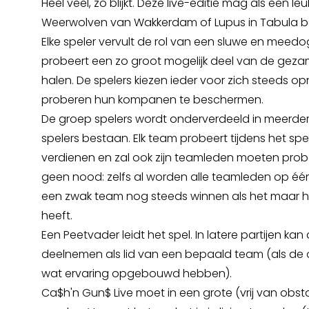
Heel veel, zo blijkt. Deze live-editie mag als een le
Weerwolven van Wakkerdam of Lupus in Tabula 
Elke speler vervult de rol van een sluwe en meed
probeert een zo groot mogelijk deel van de gezam
halen. De spelers kiezen ieder voor zich steeds o
proberen hun kompanen te beschermen.
De groep spelers wordt onderverdeeld in meerdere
spelers bestaan. Elk team probeert tijdens het spe
verdienen en zal ook zijn teamleden moeten pro
geen nood: zelfs al worden alle teamleden op éé
een zwak team nog steeds winnen als het maar 
heeft.
Een Peetvader leidt het spel. In latere partijen ka
deelnemen als lid van een bepaald team (als de 
wat ervaring opgebouwd hebben).
Ca$h'n Gun$ Live moet in een grote (vrij van obst