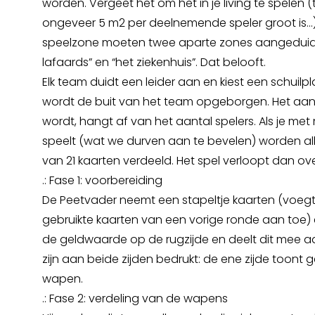
worden. Vergeet het om het in je living te spelen (t
ongeveer 5 m2 per deelnemende speler groot is...
speelzone moeten twee aparte zones aangeduid
lafaards” en “het ziekenhuis”. Dat belooft.
Elk team duidt een leider aan en kiest een schuilpl
wordt de buit van het team opgeborgen. Het aant
wordt, hangt af van het aantal spelers. Als je me
speelt (wat we durven aan te bevelen) worden alle 
van 21 kaarten verdeeld. Het spel verloopt dan ov
.: Fase 1: voorbereiding
De Peetvader neemt een stapeltje kaarten (voegt
gebruikte kaarten van een vorige ronde aan toe)
de geldwaarde op de rugzijde en deelt dit mee aa
zijn aan beide zijden bedrukt: de ene zijde toont 
wapen.
.: Fase 2: verdeling van de wapens