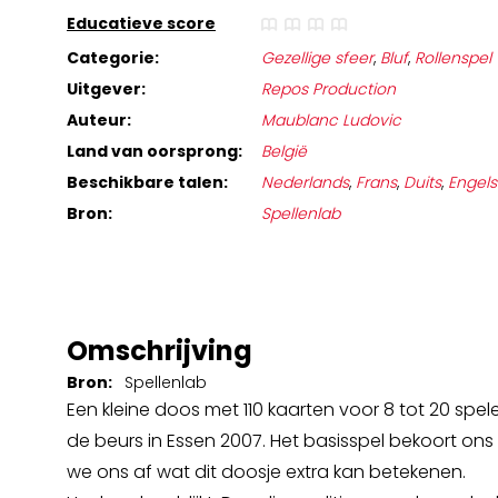
Educatieve score
Categorie:
Gezellige sfeer
,
Bluf
,
Rollenspel
Uitgever:
Repos Production
Auteur:
Maublanc Ludovic
Land van oorsprong:
België
Beschikbare talen:
Nederlands
,
Frans
,
Duits
,
Engels
Bron:
Spellenlab
Omschrijving
Bron:
Spellenlab
Een kleine doos met 110 kaarten voor 8 tot 20 spe
de beurs in Essen 2007. Het basisspel bekoort on
we ons af wat dit doosje extra kan betekenen.