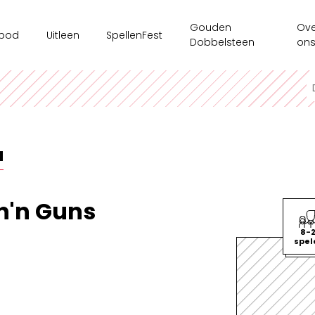
Gouden
Ove
bod
Uitleen
SpellenFest
Dobbelsteen
on
kshops
Ouderenzorg
Ges
ms/bedrijven
Spellenkoffer Executieve functies secundair
Ten
sspel
Spellenkoffer Executieve functies lager
Onz
N
e tijdsaanbod
Spellenkoffer Veerkracht en Welbevinden
Ond
Motoriekkoffer
Mag
h'n Guns
Spellenkoffer 'Ridders op Drakentocht'
Spe
8-
spel
Spellenkoffer executieve functies kleuter
Spellenkoffer STEM kleuter + onderbouw lager
Spellenkoffer STEM bovenbouw lager + 1ste graad sec