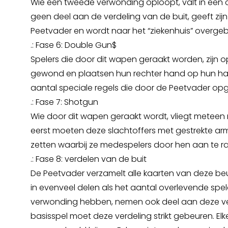
Wie een tweede verwonding oploopt, valt in een
geen deel aan de verdeling van de buit, geeft zij
Peetvader en wordt naar het “ziekenhuis” overgeb
.: Fase 6: Double Gun$
Spelers die door dit wapen geraakt worden, zijn o
gewond en plaatsen hun rechter hand op hun har
aantal speciale regels die door de Peetvader o
.: Fase 7: Shotgun
Wie door dit wapen geraakt wordt, vliegt meteen 
eerst moeten deze slachtoffers met gestrekte ar
zetten waarbij ze medespelers door hen aan te 
.: Fase 8: verdelen van de buit
De Peetvader verzamelt alle kaarten van deze beu
in evenveel delen als het aantal overlevende spele
verwonding hebben, nemen ook deel aan deze verd
basisspel moet deze verdeling strikt gebeuren. El