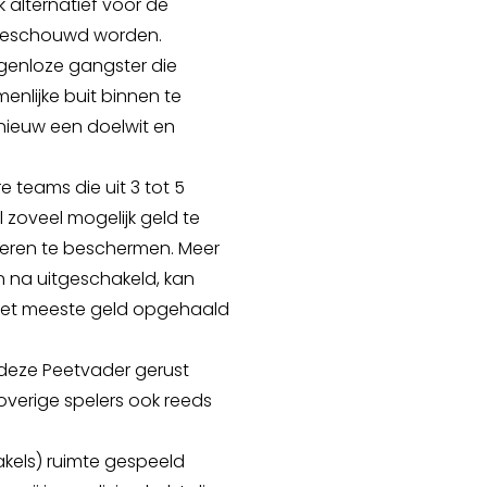
uk alternatief voor de
beschouwd worden.
ogenloze gangster die
enlijke buit binnen te
pnieuw een doelwit en
 teams die uit 3 tot 5
l zoveel mogelijk geld te
beren te beschermen. Meer
n na uitgeschakeld, kan
het meeste geld opgehaald
n deze Peetvader gerust
overige spelers ook reeds
akels) ruimte gespeeld