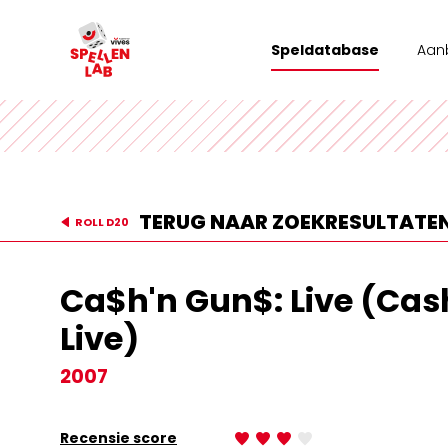
Speldatabase
Aan
Wor
Tea
Stad
TERUG NAAR ZOEKRESULTATE
ROLL D20
Vrij
Ca$h'n Gun$: Live (Cas
Live)
2007
Recensie score