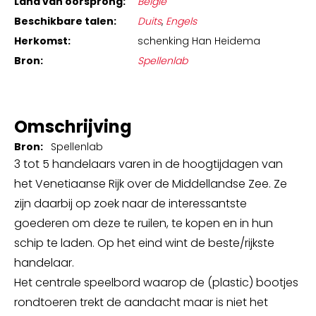
Land van oorsprong:
België
Beschikbare talen:
Duits
,
Engels
Herkomst:
schenking Han Heidema
Bron:
Spellenlab
Omschrijving
Bron:
Spellenlab
3 tot 5 handelaars varen in de hoogtijdagen van
het Venetiaanse Rijk over de Middellandse Zee. Ze
zijn daarbij op zoek naar de interessantste
goederen om deze te ruilen, te kopen en in hun
schip te laden. Op het eind wint de beste/rijkste
handelaar.
Het centrale speelbord waarop de (plastic) bootjes
rondtoeren trekt de aandacht maar is niet het