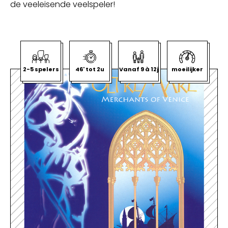
de veeleisende veelspeler!
2-5 spelers
46' tot 2u
Vanaf 9 à 12j
moeilijker